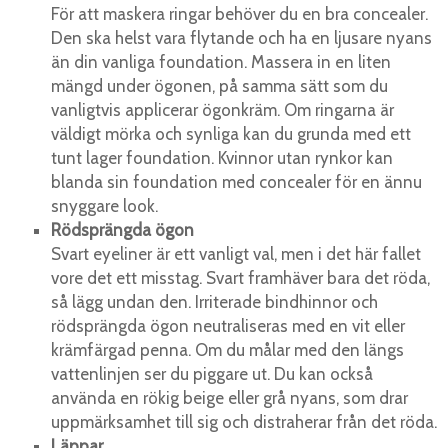
För att maskera ringar behöver du en bra concealer.
Den ska helst vara flytande och ha en ljusare nyans
än din vanliga foundation. Massera in en liten
mängd under ögonen, på samma sätt som du
vanligtvis applicerar ögonkräm. Om ringarna är
väldigt mörka och synliga kan du grunda med ett
tunt lager foundation. Kvinnor utan rynkor kan
blanda sin foundation med concealer för en ännu
snyggare look.
Rödsprängda ögon
Svart eyeliner är ett vanligt val, men i det här fallet
vore det ett misstag. Svart framhäver bara det röda,
så lägg undan den. Irriterade bindhinnor och
rödsprängda ögon neutraliseras med en vit eller
krämfärgad penna. Om du målar med den längs
vattenlinjen ser du piggare ut. Du kan också
använda en rökig beige eller grå nyans, som drar
uppmärksamhet till sig och distraherar från det röda.
Läppar