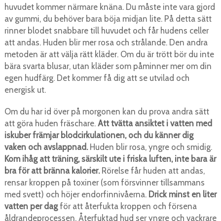
huvudet kommer närmare knäna. Du måste inte vara gjord
av gummi, du behöver bara böja midjan lite. På detta sätt
rinner blodet snabbare till huvudet och får hudens celler
att andas. Huden blir mer rosa och strålande. Den andra
metoden är att välja rätt kläder. Om du är trött bör du inte
bära svarta blusar, utan kläder som påminner mer om din
egen hudfärg. Det kommer få dig att se utvilad och
energisk ut.
Om du har id över på morgonen kan du prova andra sätt
att göra huden fräschare.
Att tvätta ansiktet i vatten med
iskuber främjar blodcirkulationen, och du känner dig
vaken och avslappnad.
Huden blir rosa, yngre och smidig.
Kom ihåg att träning, särskilt ute i friska luften, inte bara är
bra för att bränna kalorier.
Rörelse får huden att andas,
rensar kroppen på toxiner (som försvinner tillsammans
med svett) och höjer endorfinnivåerna.
Drick minst en liter
vatten per dag
för att återfukta kroppen och försena
åldrandeprocessen. Återfuktad hud ser yngre och vackrare