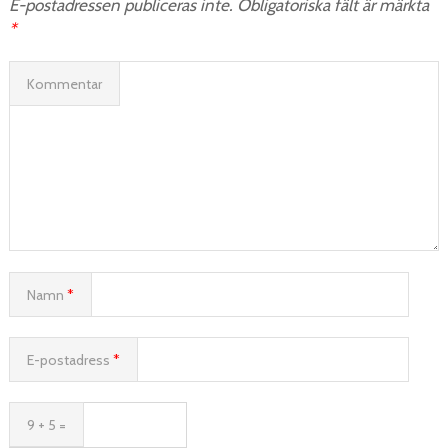
E-postadressen publiceras inte.
Obligatoriska fält är märkta
*
Kommentar
Namn
*
E-postadress
*
9 + 5 =