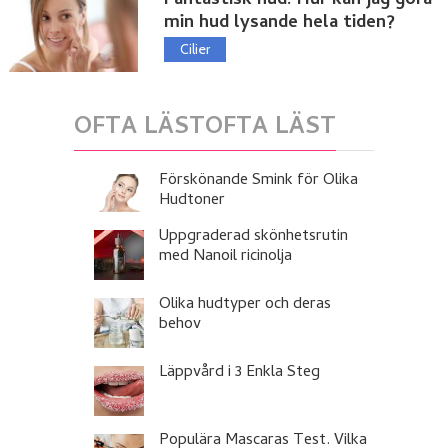
Fantastisk hud: Hur kan jag göra
min hud lysande hela tiden?
Cilier
OFTA LÄSTOFTA LÄST
Förskönande Smink för Olika
Hudtoner
Uppgraderad skönhetsrutin
med Nanoil ricinolja
Olika hudtyper och deras
behov
Läppvård i 3 Enkla Steg
Populära Mascaras Test. Vilka